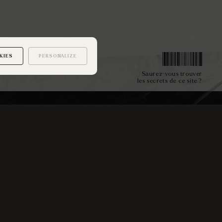
KIES
PERSONALIZE
Saurez-vous trouver
les secrets de ce site ?