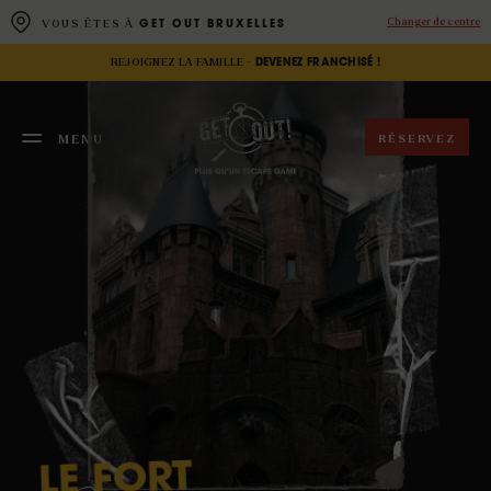
Panneau de gestion des cookies
Changer de centre
VOUS ÊTES À
GET OUT BRUXELLES
REJOIGNEZ LA FAMILLE -
DEVENEZ FRANCHISÉ !
RÉSERVEZ
MENU
FERMER
ESCAPE
FORT
LE