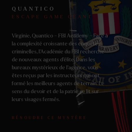
QUANTICO
ESCAPE GAME GÉANT
Virginie, Quantico – FBI Academy – Face à
la complexité croissante des enquêtes
criminelles, l’Académie du FBI recherche
de nouveaux agents d’élite. Dans les
bureaux mystérieux de l’agence, vous
êtes reçus par les instructeurs qui ont
formé les meilleurs agents de terrain. Le
sens du devoir et de la patrie se lit sur
leurs visages fermés.
RÉSOUDRE CE MYSTÈRE