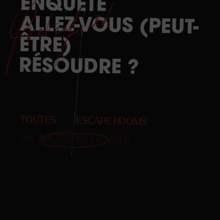
ENQUÊTE
BRUXELLES
ALLEZ-VOUS (PEUT-
ÊTRE)
RÉSOUDRE
?
TOUTES
ESCAPE ROOMS
ESCAPE GAMES GÉANTS