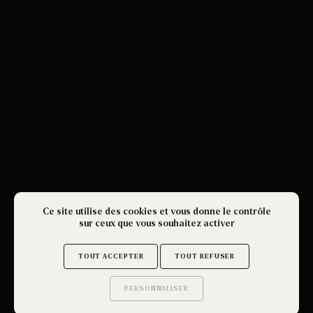
Ce site utilise des cookies et vous donne le contrôle
sur ceux que vous souhaitez activer
TOUT ACCEPTER
TOUT REFUSER
PERSONNALISER
Saurez-vous trouver
les secrets de ce site ?