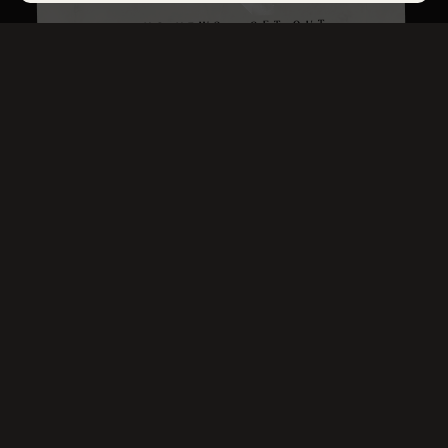
BREAKING NEWS - GET OUT
BRUXELLES
Tout le monde
joue, même votre
entreprise !
12 JANVIER 2021
Cohésion, esprit de groupe,
communication…
Vous allez voir : notre escape room
Get Out Bruxelles est taillée pour
votre team building !